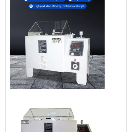
求
し
な
さ
い
地
図
PRIVACY
POLICY