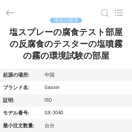
Dongguan
Gaoxin
Testing
Equipment
Co.,
環境試験室
Ltd.，.
All
塩スプレーの腐食テスト部屋
家
Rights
Reserved.
Developed
の反腐食のテスターの塩噴霧
by
ECER
プ
の霧の環境試験の部屋
ロ
ダ
起源の場所:
中国
ク
Gaoxin
ブランド名:
ト
ISO
証明:
GX-3040
モデル番号:
私
最小注文数量:
台分