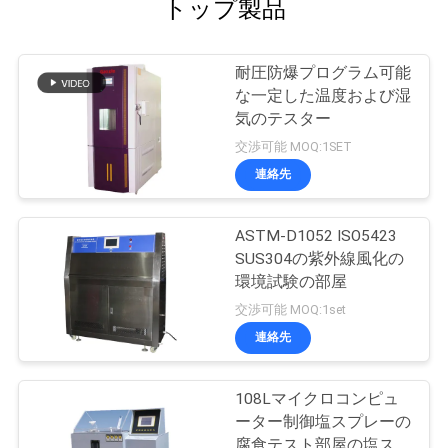
トップ製品
耐圧防爆プログラム可能
な一定した温度および湿
気のテスター
交渉可能 MOQ:1SET
連絡先
ASTM-D1052 ISO5423
SUS304の紫外線風化の
環境試験の部屋
交渉可能 MOQ:1set
連絡先
108Lマイクロコンピュ
ーター制御塩スプレーの
腐食テスト部屋の塩スプ