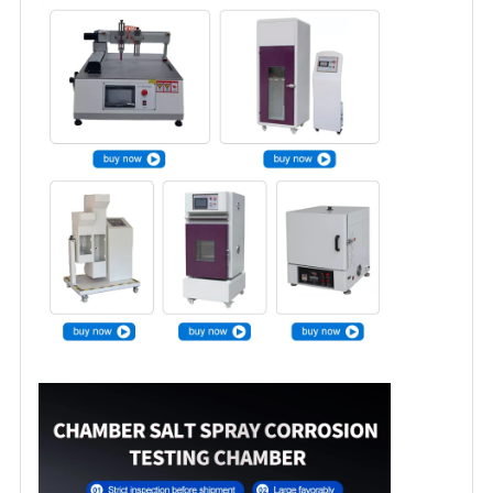
い
ニ
ュ
ー
ス
引
用
を
要