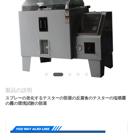
質
管
理
私
達
に
連
製品の説明
絡
スプレーの老化するテスターの部屋の反腐食のテスターの塩噴霧
の霧の環境試験の部屋
し
な
さ