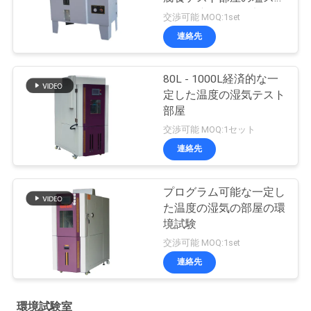
レーの腐食テスト部屋
交渉可能 MOQ:1set
連絡先
80L - 1000L経済的な一
定した温度の湿気テスト
部屋
交渉可能 MOQ:1セット
連絡先
プログラム可能な一定し
た温度の湿気の部屋の環
境試験
交渉可能 MOQ:1set
連絡先
環境試験室