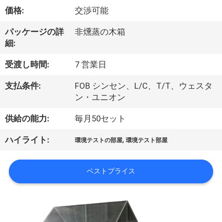
達
価格:
交渉可能
に
パッケージの詳
非燻蒸の木箱
つ
細:
い
受渡し時間:
7 営業日
て
支払条件:
FOB シンセン、L/C、T/T、ウェスタ
ン・ユニオン
工
供給の能力:
毎月50セット
場
,
ハイライト:
環境テストの部屋
環境テスト部屋
旅
行
ベストプライス
品