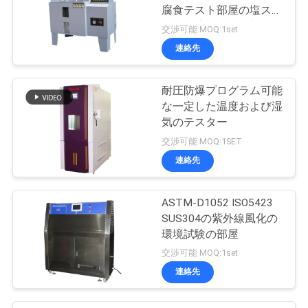
腐食テスト部屋の塩スプ
レーの腐食テスト部屋
交渉可能 MOQ:1set
連絡先
耐圧防爆プログラム可能
な一定した温度および湿
気のテスター
交渉可能 MOQ:1SET
連絡先
ASTM-D1052 ISO5423
SUS304の紫外線風化の
環境試験の部屋
交渉可能 MOQ:1set
連絡先