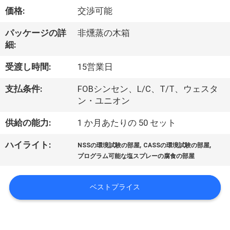
達
価格:
交渉可能
に
パッケージの詳
非燻蒸の木箱
つ
細:
い
受渡し時間:
15営業日
て
支払条件:
FOBシンセン、L/C、T/T、ウェスタ
ン・ユニオン
工
供給の能力:
1 か月あたりの 50 セット
場
,
,
ハイライト:
NSSの環境試験の部屋
CASSの環境試験の部屋
旅
プログラム可能な塩スプレーの腐食の部屋
行
ベストプライス
品