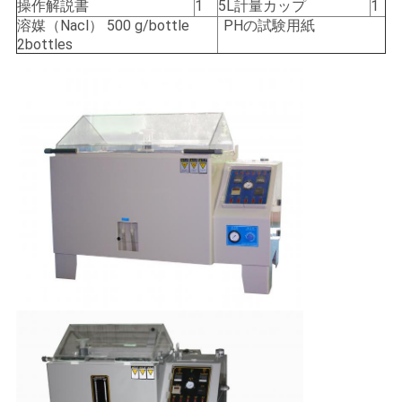
操作解説書
1
5L計量カップ
1
溶媒（Nacl） 500 g/bottle
PHの試験用紙
2bottles