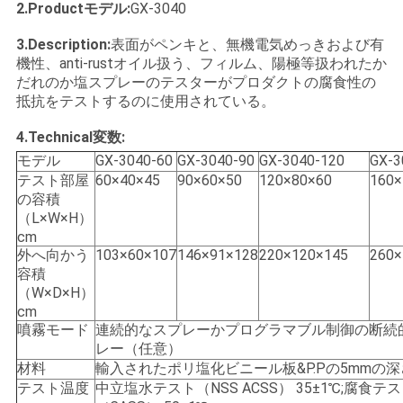
2.Productモデル:
GX-3040
い
3.Description:
表面がペンキと、無機電気めっきおよび有
機性、anti-rustオイル扱う、フィルム、陽極等扱われたか
だれのか塩スプレーのテスターがプロダクトの腐食性の
ニ
抵抗をテストするのに使用されている。
ュ
4.Technical変数:
ー
モデル
GX-3040-60
GX-3040-90
GX-3040-120
GX-3
テスト部屋
60×40×45
90×60×50
120×80×60
160×
ス
の容積
（L×W×H）
cm
外へ向かう
103×60×107
146×91×128
220×120×145
260×
引
容積
（W×D×H）
用
cm
を
噴霧モード
連続的なスプレーかプログラマブル制御の断続
レー（任意）
要
材料
輸入されたポリ塩化ビニール板&P.Pの5mmの深
テスト温度
中立塩水テスト（NSS ACSS） 35±1℃;腐食テ