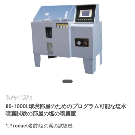
質
管
理
私
達
に
連
絡
製品の説明
80-1000L環境部屋のためのプログラム可能な塩水
し
噴霧試験の部屋の塩の噴霧室
な
1.Product名前:
塩の霧の試験機
さ