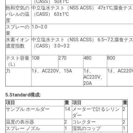
求
（CASS） 50±1℃
飽和空気の
中立塩水テスト（NSS ACSS） 47±1℃;腐食テ
し
バレルの温
（CASS） 63±1℃
度
な
スプレーの
1.0~2.0
量
さ
水素イオン
中立塩水テスト（NSS ACSS） 6.5~7.2;腐食テ
濃度指数
（CASS） 3.0~3.2
い
テスト容量
108
270
480
800
（L）
地
力
1∮、AC220V、15A
1∮、
1∮、AC220
AC220V、
図
20A
5.Standard構成:
PRIVACY
項目
量
項目
量
サンプル ホールダー
14
メーターで計るシリン
2
POLICY
ダー
温度の表示器
2
コレクター
2
スプレー ノズル
1
湿気のコップ
1