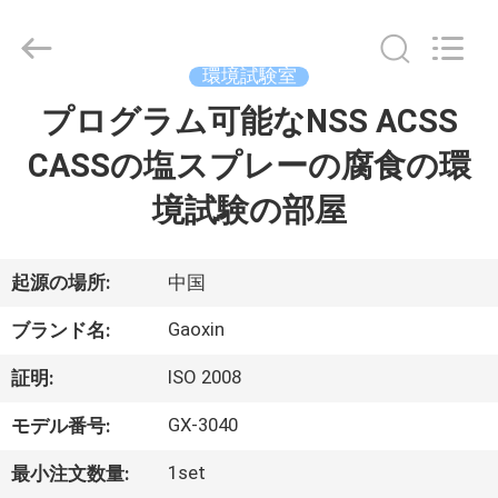
Dongguan
Gaoxin
Testing
Equipment
Co.,
環境試験室
Ltd.，.
All
プログラム可能なNSS ACSS
家
Rights
Reserved.
Developed
CASSの塩スプレーの腐食の環
by
ECER
プ
境試験の部屋
ロ
ダ
起源の場所:
中国
ク
Gaoxin
ブランド名:
ト
ISO 2008
証明:
GX-3040
モデル番号:
私
1set
最小注文数量: