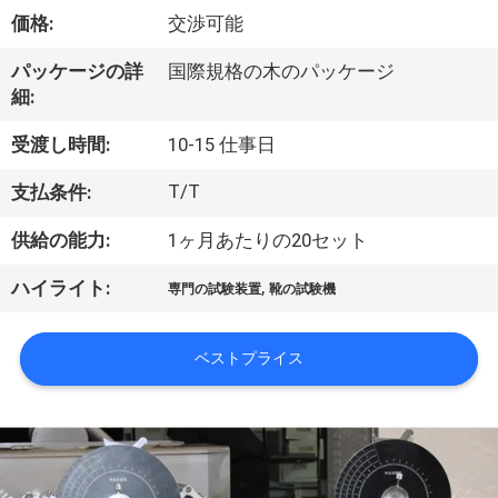
達
価格:
交渉可能
に
パッケージの詳
国際規格の木のパッケージ
つ
細:
い
受渡し時間:
10-15 仕事日
て
T/T
支払条件:
供給の能力:
1ヶ月あたりの20セット
工
,
ハイライト:
場
専門の試験装置
靴の試験機
旅
ベストプライス
行
品