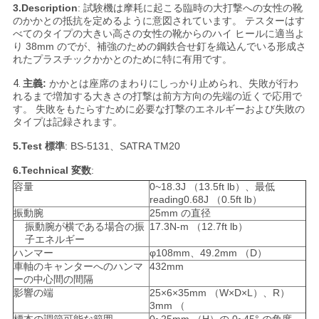
3.Description
: 試験機は摩耗に起こる臨時の大打撃への女性の靴
い
のかかとの抵抗を定めるように意図されています。 テスターはす
べてのタイプの大きい高さの女性の靴からのハイ ヒールに適当よ
り 38mm のでが、補強のための鋼鉄合せ釘を織込んでいる形成さ
れたプラスチックかかとのために特に有用です。
ニ
4.
主義:
かかとは座席のまわりにしっかり止められ、失敗が行わ
ュ
れるまで増加する大きさの打撃は前方方向の先端の近くで応用で
す。 失敗をもたらすために必要な打撃のエネルギーおよび失敗の
タイプは記録されます。
ー
5.Test 標準
: BS-5131、SATRA TM20
ス
6.Technical 変数
:
容量
0~18.3J （13.5ft lb）、最低
reading0.68J （0.5ft lb）
引
振動腕
25mm の直径
振動腕が横である場合の振
17.3N-m （12.7ft lb）
用
子エネルギー
ハンマー
φ108mm、49.2mm （D）
を
車軸のキャンターへのハンマ
432mm
ーの中心間の間隔
要
影響の端
25×6×35mm （W×D×L）、R）
3mm （