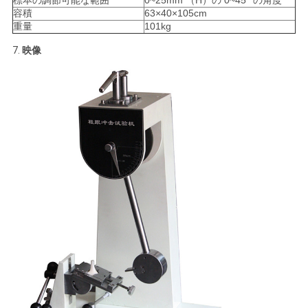
求
標本の調節可能な範囲
0~25mm （H）の 0~45° の角度
容積
63×40×105cm
し
重量
101kg
7.
映像
な
さ
い
地
図
PRIVACY
POLICY