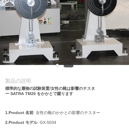
質
管
理
私
達
に
連
製品の説明
標準的な履物の試験装置/女性の靴は影響のテスタ
絡
ー SATRA TM20 をかかとで蹴ります
し
1.Product 名前
: 女性の靴のかかとの影響のテスター
な
2.Product モデル
: GX-5034
さ