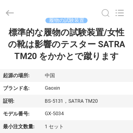
Dongguan
Gaoxin
Testing
Equipment
Co.,
履物の試験装置
Ltd.，.
All
Rights
標準的な履物の試験装置/女性
家
Reserved.
Developed
by
の靴は影響のテスター SATRA
ECER
プ
TM20 をかかとで蹴ります
ロ
ダ
起源の場所:
中国
ク
Gaoxin
ブランド名:
ト
証明:
BS-5131，SATRA TM20
GX-5034
モデル番号:
私
最小注文数量:
1 セット