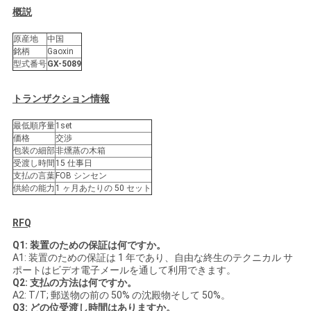
求
概説
し
原産地
中国
銘柄
Gaoxin
な
型式番号
GX-5089
さ
トランザクション情報
い
最低順序量
1set
価格
交渉
包装の細部
非燻蒸の木箱
地
受渡し時間
15 仕事日
支払の言葉
FOB シンセン
図
供給の能力
1 ヶ月あたりの 50 セット
RFQ
PRIVACY
Q1: 装置のための保証は何ですか。
POLICY
A1: 装置のための保証は 1 年であり、自由な終生のテクニカル サ
ポートはビデオ電子メールを通して利用できます。
Q2: 支払の方法は何ですか。
A2: T/T; 郵送物の前の 50% の沈殿物そして 50%。
Q3: どの位受渡し時間はありますか。