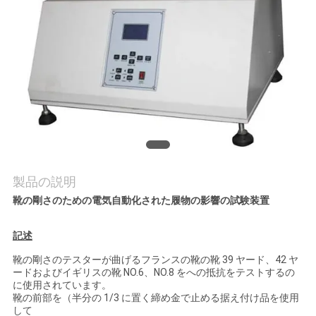
質
管
理
私
達
に
製品の説明
連
靴の剛さのための電気自動化された履物の影響の試験装置
絡
記述
し
靴の剛さのテスターが曲げるフランスの靴の靴 39 ヤード、42 ヤ
ードおよびイギリスの靴 NO.6、NO.8 をへの抵抗をテストするの
な
に使用されています。
靴の前部を（半分の 1/3 に置く締め金で止める据え付け品を使用
さ
して