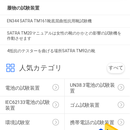
履物の試験装置
EN344 SATRA TM161靴底屈曲抵抗用靴試験機
SATRA TM20マニュアルは女性の靴のかかとの影響の試験機を
作動させます
4抵抗のテスターを曲げる場所SATRA TM92の靴
人気カテゴリ
すべて
UN38.3電池の試験装
電池の試験装置
置
IEC62133電池の試験
ゴム試験装置
装置
環境試験室
携帯電話の試験装置