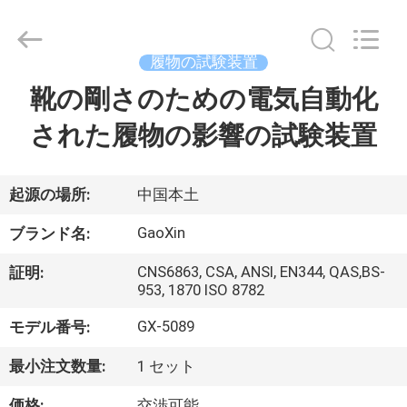
Testing
Equipment
Co.,
Ltd.，.
履物の試験装置
All
Rights
Reserved.
靴の剛さのための電気自動化
家
Developed
by
ECER
された履物の影響の試験装置
プ
ロ
起源の場所:
中国本土
ダ
GaoXin
ブランド名:
ク
CNS6863, CSA, ANSI, EN344, QAS,BS-
証明:
953, 1870 ISO 8782
ト
GX-5089
モデル番号:
私
最小注文数量:
1 セット
価格:
交渉可能