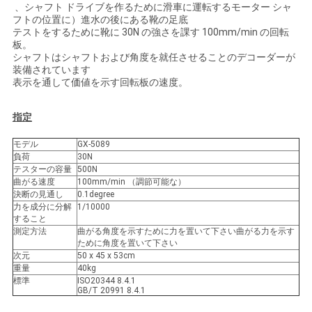
、シャフト ドライブを作るために滑車に運転するモーター シャ
い
フトの位置に）進水の後にある靴の足底
テストをするために靴に 30N の強さを課す 100mm/min の回転
板。
シャフトはシャフトおよび角度を就任させることのデコーダーが
ニ
装備されています
表示を通して価値を示す回転板の速度。
ュ
指定
ー
モデル
GX-5089
ス
負荷
30N
テスターの容量
500N
曲がる速度
100mm/min （調節可能な）
決断の見通し
0.1degree
引
力を成分に分解
1/10000
すること
用
測定方法
曲がる角度を示すために力を置いて下さい曲がる力を示す
ために角度を置いて下さい
を
次元
50 x 45 x 53cm
重量
40kg
標準
ISO20344 8.4.1
要
GB/T 20991 8.4.1