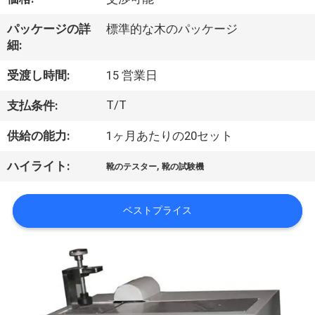
達
に
パッケージの詳
標準的な木のパッケージ
細:
つ
受渡し時間:
15 営業日
い
T/T
支払条件:
て
供給の能力:
1ヶ月あたりの20セット
工
,
ハイライト:
靴のテスター
靴の試験機
場
ベストプライス
旅
行
品