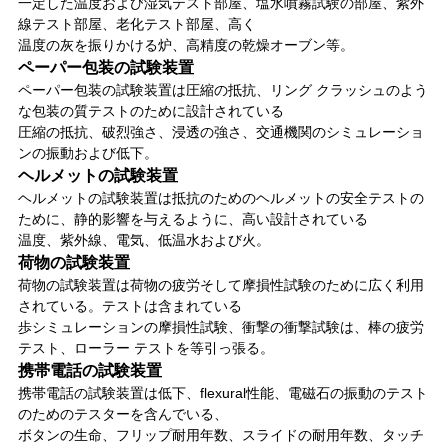
一定した温度および湿気テスト部屋、塩水噴霧試験の部屋、紫外
線テスト部屋、老化テスト部屋、高く
温度の灰を振りかける炉、高精度の乾燥オーブン等。
ペーパー包装の試験装置
ペーパー包装の試験装置は圧縮の抵抗、リング クラッシュのよう
な包装の質テストのために設計されている
圧縮の抵抗、破烈強さ、浸透の強さ、交通機関のシミュレーショ
ンの振動および低下。
ヘルメットの試験装置
ヘルメットの試験装置は抵抗のためのヘルメットの安全テストの
ために、静的影響を与えるように、高い設計されている
温度、紫外線、電気、低温水および火。
荷物の試験装置
荷物の試験装置は荷物の疲労そして摩損性試験のために広く利用
されている。テストは含まれている
歩シミュレーションの摩損性試験、衝撃の衝撃試験は、棒の疲労
テスト、ローラー テストを等引っ張る。
携帯電話の試験装置
携帯電話の試験装置は低下、flexural性能、電磁石の振動のテスト
のためのテスターを含んでいる、
ボタンの生命、フリップ耐用年数、スライドの耐用年数、タッチ