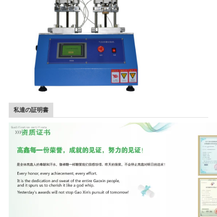
求
し
な
さ
い
地
私達の証明書
図
PRIVACY
POLICY