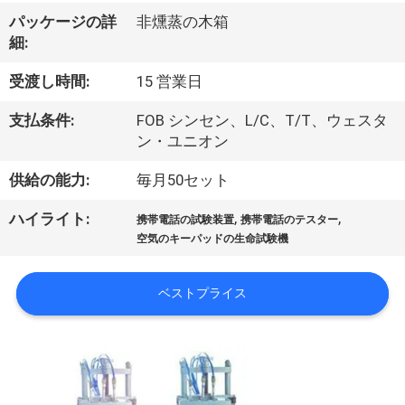
達
パッケージの詳
非燻蒸の木箱
に
細:
つ
受渡し時間:
15 営業日
い
支払条件:
FOB シンセン、L/C、T/T、ウェスタ
て
ン・ユニオン
供給の能力:
毎月50セット
工
,
,
ハイライト:
携帯電話の試験装置
携帯電話のテスター
場
空気のキーパッドの生命試験機
旅
ベストプライス
行
品