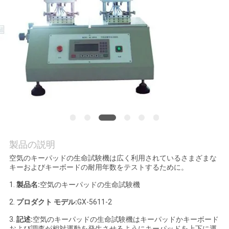
質
管
理
私
達
に
連
製品の説明
空気のキーパッドの生命試験機は広く利用されているさまざまな
絡
キーおよびキーボードの耐用年数をテストするために。
し
1.
製品名:
空気のキーパッドの生命試験機
な
2.
プロダクト モデル:
GX-5611-2
3.
記述:
空気のキーパッドの生命試験機はキーパッドかキーボード
さ
および調査が相対運動を発生させるようにキーパッドを上下に運