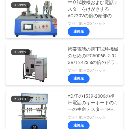
生命試験機および電話テ
スターをけがきする
AC220Vの倍の頭部のか
ちりと言う音
交渉可能 MOQ:1セット
連絡先
携帯電話の落下試験機械
のためのIEC60068-2-32
GB/T2423.8の倍のドラ
ム落下試験機械
交渉可能 MOQ:1セット
連絡先
YD/Tの1539-2006の携
帯電話のキーボードのキ
ーの生命テスター1PH
50HZ
交渉可能 MOQ:1セット
連絡先