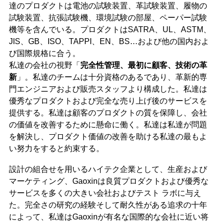
達のプロダクトは電池の試験装置、革試験装置、履物の
試験装置、抗張試験機、環境試験の部屋、ペーパー試験
機等を含んでいる。プロダクトはSATRA、UL、ASTM、
JIS、GB、ISO、TAPPI、EN、BS…および他の国内およ
び国際規格に合う。
私達の会社の視野「
完全性管理、最初に顧客、技術の革
新
」。私達のチームは十分資格のあるであり、革新的専
門エンジニアおよび販売スタッフより構成した。私達は
優秀なプロダクトおよび完全な売り上げ後のサービスを
提供する。私達は顧客のプロダクトの質を保障し、会社
の価値を改善するために懸命に働く。私達は私達が問題
を解決し、プロダクト価値の改善を助ける私達の最もよ
い努力をすると約束する。
設計の組合せを用いるハイテク企業として、生産および
マーケティング、Gaoxinは良質プロダクトおよび優秀な
サービスを多くの大きい会社およびテスト ラボに与え
た。完全さの研究の経験そして耐久性がある追求の十年
によって、私達はGaoxinが有名な国際的な会社に近い将