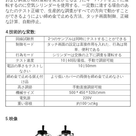
転するのに空気シリンダーを使用する。一定数に達する場合のあ
い
なたのテスト正確で、生産的な調査がすべての方向で動かすこと
ができるようによい締め金で止める方法、タッチ画面制御、正確
な計算、自動停止。
ニ
4.技術的な変数:
回線試験所
2つのサンプルは同時にテストすることができる
ュ
制御モード
タッチ画面の設定は直接作用を入れた、行為は簡
単、便利である
ー
行為モード
シリンダーは交換の上下に調査を運転する
テスト速度
10 | 60回/最低、手動で調節可能
ス
電話の厚さをテストし
10 | 50mm
なさい
締め金で止める据え付
より低いカバーの両側を締め金で止めなさい
け品
引
高さ調節
手動直接調節可能
機械サイズ
500 * 450 * 520のmm
電気源
220V
用
重い容積
約100つのkg
を
5.映像
要