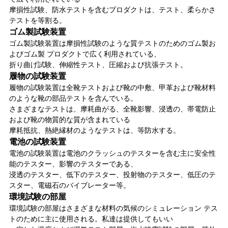
摩損性試験、防水テストを含むプロダクトは、テスト、柔らかさ
テストを等割る。
ゴム製試験装置
ゴム製試験装置は摩損性試験のような質テストのためのゴム製お
よびゴム製 プロダクトで広く利用されている、
折り曲げ試験、伸縮性テスト、圧縮および抗張テスト。
履物の試験装置
履物の試験装置は全靴テストおよび靴の中敷、甲革および靴材料
のような靴の部品テストを含んでいる。
さまざまなテストは、摩耗曲がる、全靴影響、浸透の、帯電防止
および靴の物質的な質が含まれている
摩耗抵抗、熱絶縁材のようなテストは、等防水する。
電池の試験装置
電池の試験装置は電池のクラッシュのテスターを含む主に安全性
能のテスター、影響のテスターである、
浸透のテスター、低下のテスター、投射物のテスター、低圧のテ
スター、電磁石のバイブレーター等。
環境試験の部屋
環境試験の部屋はさまざまな材料の気候のシミュレーション テス
トのために主に使用される。私達は提供してもいい