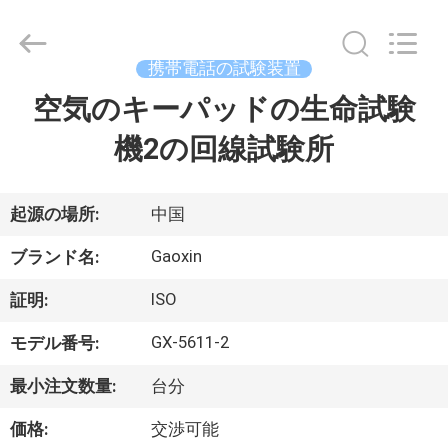
2026
Dongguan
Gaoxin
Testing
Equipment
携帯電話の試験装置
Co.,
Ltd.，.
All
空気のキーパッドの生命試験
家
Rights
Reserved.
Developed
機2の回線試験所
by
ECER
プ
ロ
起源の場所:
中国
ダ
Gaoxin
ブランド名:
ク
ISO
証明:
ト
GX-5611-2
モデル番号:
最小注文数量:
台分
私
価格:
交渉可能