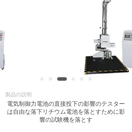
質
管
理
私
達
に
連
絡
製品の説明
電気制御力電池の直接投下の影響のテスター
し
は自由な落下リチウム電池を落とすために影
な
響の試験機を落とす
さ