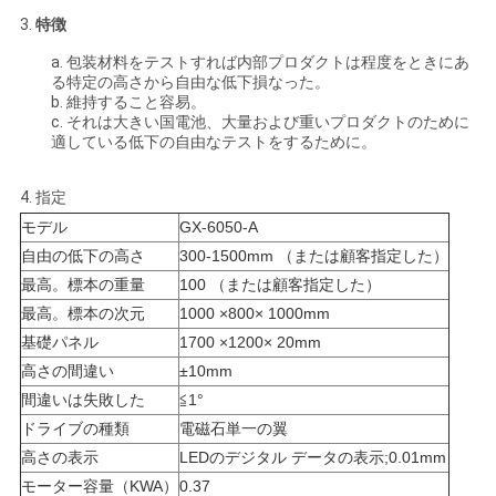
求
3.
特徴
し
a.
包装材料をテストすれば内部プロダクトは程度をときにあ
る特定の高さから自由な低下損なった。
な
b. 維持すること容易。
c. それは大きい国電池、大量および重いプロダクトのために
さ
適している低下の自由なテストをするために。
い
4.
指定
モデル
GX-6050-A
地
自由の低下の高さ
300-1500mm （または顧客指定した）
最高。標本の重量
100 （または顧客指定した）
図
最高。標本の次元
1000 ×800× 1000mm
基礎パネル
1700 ×1200× 20mm
PRIVACY
高さの間違い
±10mm
間違いは失敗した
≦1°
POLICY
ドライブの種類
電磁石単一の翼
高さの表示
LEDのデジタル データの表示;0.01mm
モーター容量（KWA）
0.37