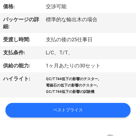
達
価格:
交渉可能
に
パッケージの詳
標準的な輸出木の場合
つ
細:
い
受渡し時間:
支払の後の25仕事日
て
支払条件:
L/C、T/T、
供給の能力:
1ヶ月あたりの30セット
工
,
ハイライト:
場
QC/T744低下の影響のテスター
,
電磁石の低下の影響のテスター
旅
QC/T744低下の影響の試験機
行
ベストプライス
品