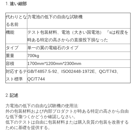
1.
速い細部
い
代わりとな
力電池の低下の自由な試験機
る名前
ニ
機能
テスト包装材料、電池（大きい国電池） 『sは程度を
時ある特定の高さからの直接投下損なった
ュ
タイプ
単一の翼の電磁石のタイプ
ー
重量
700kg
容積
1700mm*1200mm*2300mm
ス
対応するテ
GB/T4857.5-92、ISO02448-1972E、QC/T743、
スト標準
QC/T744
引
2.
記述
用
力電池の低下の自由な試験機の使用法:
を
外の包装材料および内部プロダクトが時ある特定の高さから自由
な低下傷つくかどうか確認しなさい。
低下のテストは自由に包装材料または購入良質の包装を改善する
要
ために基礎を提供する。