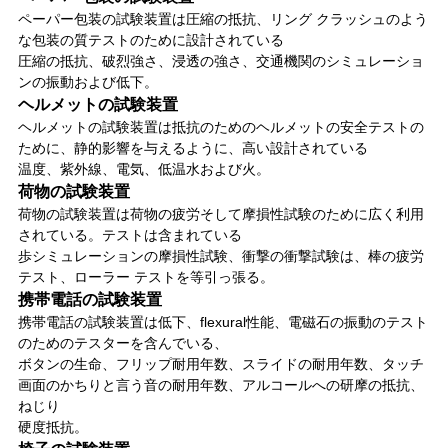
ペーパー包装の試験装置は圧縮の抵抗、リング クラッシュのよう
な包装の質テストのために設計されている
圧縮の抵抗、破烈強さ、浸透の強さ、交通機関のシミュレーショ
ンの振動および低下。
ヘルメットの試験装置
ヘルメットの試験装置は抵抗のためのヘルメットの安全テストの
ために、静的影響を与えるように、高い設計されている
温度、紫外線、電気、低温水および火。
荷物の試験装置
荷物の試験装置は荷物の疲労そして摩損性試験のために広く利用
されている。テストは含まれている
歩シミュレーションの摩損性試験、衝撃の衝撃試験は、棒の疲労
テスト、ローラー テストを等引っ張る。
携帯電話の試験装置
携帯電話の試験装置は低下、flexural性能、電磁石の振動のテスト
のためのテスターを含んでいる、
ボタンの生命、フリップ耐用年数、スライドの耐用年数、タッチ
画面のかちりと言う音の耐用年数、アルコールへの研摩の抵抗、
ねじり
硬度抵抗。