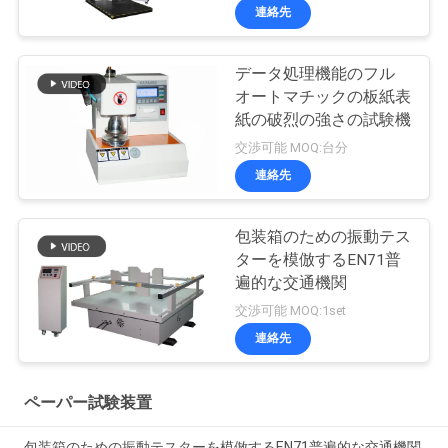
連絡先
データ処理機能のフル
オートマチックの板紙表
紙の破烈の強さの試験機
交渉可能 MOQ:台分
連絡先
包装箱のための振動テス
ターを模倣するEN71普
遍的な交通機関
交渉可能 MOQ:1set
連絡先
ペーパー試験装置
包装箱のための振動テスターを模倣するEN71普遍的な交通機関