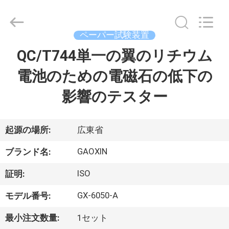
Dongguan
Gaoxin
Testing
Equipment
Co.,
ペーパー試験装置
Ltd.，.
All
QC/T744単一の翼のリチウム
家
Rights
Reserved.
Developed
電池のための電磁石の低下の
by
ECER
プ
影響のテスター
ロ
ダ
起源の場所:
広東省
ク
GAOXIN
ブランド名:
ト
ISO
証明:
GX-6050-A
モデル番号:
私
最小注文数量:
1セット