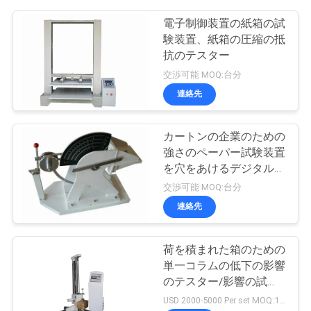
電子制御装置の紙箱の試
験装置、紙箱の圧縮の抵
抗のテスター
交渉可能 MOQ:台分
連絡先
カートンの企業のための
強さのペーパー試験装置
を穴をあけるデジタル
タイプ ボール紙
交渉可能 MOQ:台分
連絡先
荷を積まれた箱のための
単一コラムの低下の影響
のテスター/影響の試験
機
USD 2000-5000 Per set MOQ:1 セット