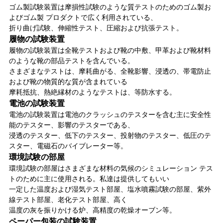
ゴム製試験装置は摩損性試験のような質テストのためのゴム製お
よびゴム製 プロダクトで広く利用されている、
折り曲げ試験、伸縮性テスト、圧縮および抗張テスト。
履物の試験装置
履物の試験装置は全靴テストおよび靴の中敷、甲革および靴材料
のような靴の部品テストを含んでいる。
さまざまなテストは、摩耗曲がる、全靴影響、浸透の、帯電防止
および靴の物質的な質が含まれている
摩耗抵抗、熱絶縁材のようなテストは、等防水する。
電池の試験装置
電池の試験装置は電池のクラッシュのテスターを含む主に安全性
能のテスター、影響のテスターである、
浸透のテスター、低下のテスター、投射物のテスター、低圧のテ
スター、電磁石のバイブレーター等。
環境試験の部屋
環境試験の部屋はさまざまな材料の気候のシミュレーション テス
トのために主に使用される。私達は提供してもいい
一定した温度および湿気テスト部屋、塩水噴霧試験の部屋、紫外
線テスト部屋、老化テスト部屋、高く
温度の灰を振りかける炉、高精度の乾燥オーブン等。
ペーパー包装の試験装置