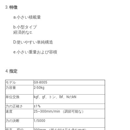
求
3.
特徴
し
a.小さい積載量
な
b.小型タイプ
経済的なc.
さ
D.使いやすい単純構造
い
e.小さい重量および容積
地
4.
指定
図
モデル
GX-8005
力容量
2-50kg
PRIVACY
単位交換
kgf、gf、トン、lbf、NのkN
力の正確さ
±1%
POLICY
速度
25~300mm/min （調節可能な）
力の決断
1/5000