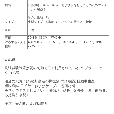
機能
引張強さ、延長、延長、および皮をむくことのためのテス
い
ト、引裂強さ
革の、生地、靴…
タイプ
小型タイプ、経済的で、小さい容量テスト機械
ニ
重量
35kg
ュ
容積
50*36*183CM （W×D×H）
対応するテスト
ASTM D1790、D1593、JIS K6545、HB-T2877、CNS-
ー
7705
標準
ス
2.
記述
抗張試験装置は質の制御で広く利用されている; のプラスチッ
引
ク ゴム製;
冶金の鉄および鋼鉄; 製造の機械類; 電子機器; 自動車生産;
用
織物繊維; ワイヤーおよびケーブル; 包装材料…
を含んでテストしなさい: 引張強さ、延長、延長率、皮、曲る曲が
を
る抵抗引き裂く
要
圧縮、せん断および粘着力。