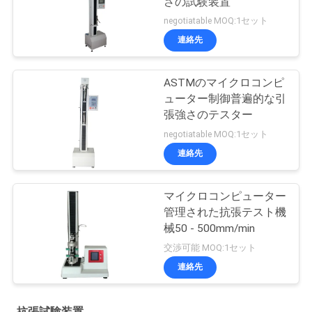
さの試験装置
negotiatable MOQ:1セット
連絡先
ASTMのマイクロコンピ
ューター制御普遍的な引
張強さのテスター
negotiatable MOQ:1セット
連絡先
マイクロコンピューター
管理された抗張テスト機
械50 - 500mm/min
交渉可能 MOQ:1セット
連絡先
抗張試験装置