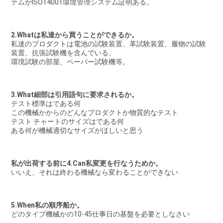
テムがISO14001環境管理システム証明ある。
2.Whatは私達から買うことができるか。
私達のプロダクトは電池の試験装置、革試験装置、履物の試験
装置、抗張試験機を含んでいる、
環境試験の部屋、ペーパー試験機等。
3.What細部は引用語句に要求されるか。
テスト標準はである何
この機械かからのどんなプロダクトか物質的なテスト
テスト チャートのサイズはである何
ある何が機械適切なサイズがほしいと思う
私が出荷する前に4.Can私変更を行なうためか。
いいえ、それは終わる機械なら変わることができない
5.When私の順序船か。
どのタイプ機械かの10-45仕事日の基盤を必要としなさい