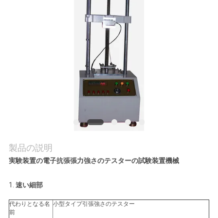
質
管
理
私
達
に
連
製品の説明
絡
実験装置の電子抗張張力強さのテスターの試験装置機械
し
1.
速い細部
な
代わりとなる名
小型タイプ引張強さのテスター
さ
前