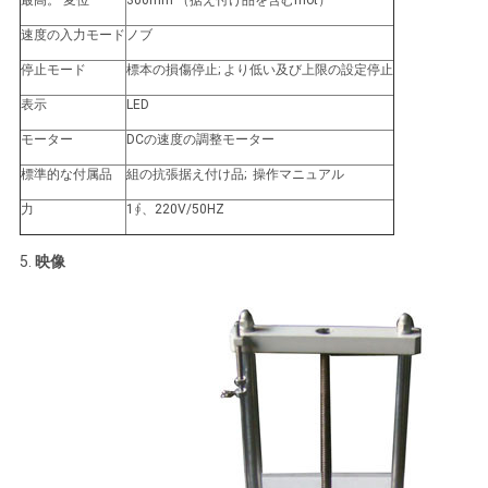
最高。 変位
300mm （据え付け品を含むmot）
速度の入力モード
ノブ
停止モード
標本の損傷停止; より低い及び上限の設定停止
表示
LED
モーター
DCの速度の調整モーター
標準的な付属品
組の抗張据え付け品; 操作マニュアル
力
1∮、220V/50HZ
5.
映像