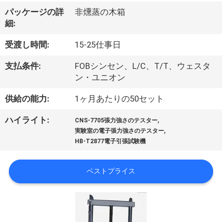
達
パッケージの詳
非燻蒸の木箱
に
細:
つ
受渡し時間:
15-25仕事日
い
支払条件:
FOBシンセン、L/C、T/T、ウェスタ
て
ン・ユニオン
供給の能力:
1ヶ月あたりの50セット
工
,
ハイライト:
CNS-7705張力強さのテスター
,
場
実験室の電子張力強さのテスター
HB-T2877電子引張試験機
旅
行
ベストプライス
品