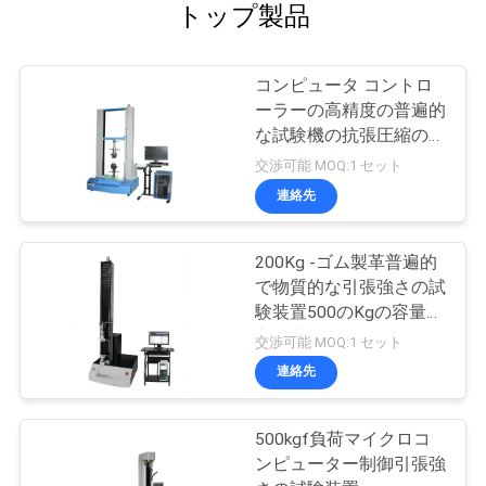
トップ製品
コンピュータ コントロ
ーラーの高精度の普遍的
な試験機の抗張圧縮の強
さの試験装置
交渉可能 MOQ:1 セット
連絡先
200Kg -ゴム製革普遍的
で物質的な引張強さの試
験装置500のKgの容量の
実験装置の
交渉可能 MOQ:1 セット
連絡先
500kgf負荷マイクロコ
ンピューター制御引張強