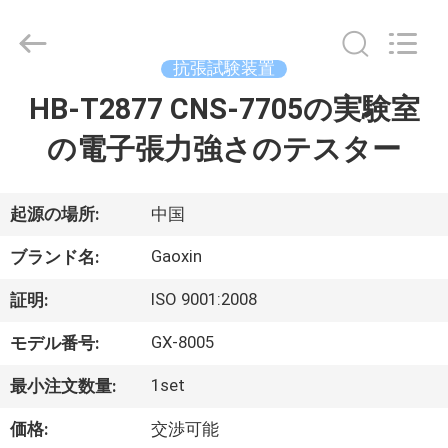
Gaoxin
Testing
Equipment
Co.,
Ltd.，.
抗張試験装置
All
Rights
HB-T2877 CNS-7705の実験室
家
Reserved.
Developed
by
ECER
の電子張力強さのテスター
プ
ロ
起源の場所:
中国
ダ
Gaoxin
ブランド名:
ク
ISO 9001:2008
証明:
ト
GX-8005
モデル番号:
1set
最小注文数量:
私
価格:
交渉可能